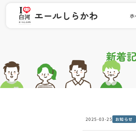
内
容
エールしらかわ
ホ
を
ス
キ
ッ
プ
新着
2025-03-25
お知らせ